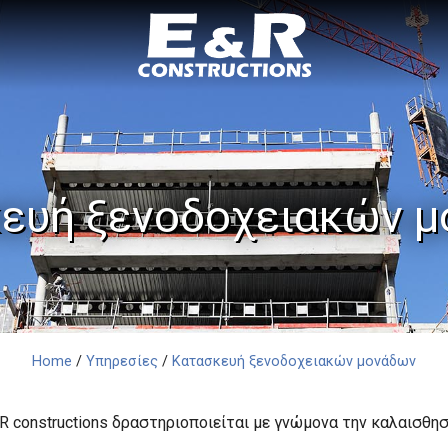
ευή ξενοδοχειακών 
Home
/
Υπηρεσίες
/
Κατασκευή ξενοδοχειακών μονάδων
 constructions δραστηριοποιείται με γνώμονα την καλαισθησ