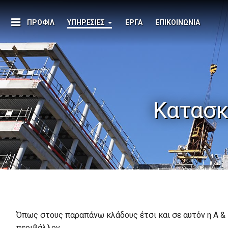
ΠΡΟΦΊΛ
ΥΠΗΡΕΣΊΕΣ
ΈΡΓΑ
ΕΠΙΚΟΙΝΩΝΊΑ
+
Κατασκ
Όπως στους παραπάνω κλάδους έτσι και σε αυτόν η A & R
περιβάλλον.